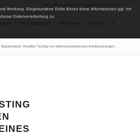
Tel.: +49 241 80-95308 | fsmb@rwth-aachen.de
nd Werbung. Eingebundene Dritte führen diese Informationen ggf. mit
 dieser Datenverarbeitung zu.
ungen
Veranstaltungen
Hilfreiches
Kontakt
Masterarbeit: Virtuelles Testing von elektromechanischen Antriebssträngen ...
STING
EN
EINES