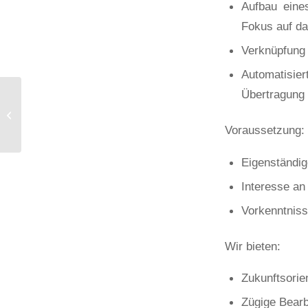
Aufbau eines
Fokus auf da
Verknüpfung
Automatisi
Übertragung
Bachelor- /
Masterarbeit:
Elektromobilität –
Voraussetzung:
Modellierung und
Berechnung...
Eigenständig
Interesse an
Vorkenntniss
Wir bieten:
Zukunftsorie
Zügige Bearb