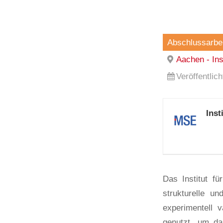
Abschlussarbei
Aachen - In
Veröffentlic
Ins
Das Institut f
strukturelle u
experimentell 
genutzt, um da