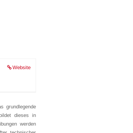
Website
as grundlegende
ildet dieses in
eibungen werden
ter technischer