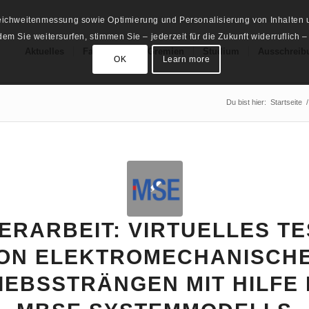
Reichweitenmessung sowie Optimierung und Personalisierung von Inhalten u
m Sie weitersurfen, stimmen Sie – jederzeit für die Zukunft widerruflich –
Aktuelles
Fachschaft
Gremien
Studium
Ausschreib
OK
Learn more
Du bist hier:
Startseite
/
ERARBEIT: VIRTUELLES TE
ON ELEKTROMECHANISCH
IEBSSTRÄNGEN MIT HILFE 