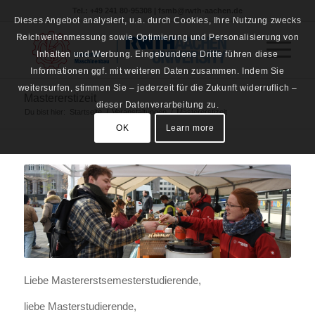
Tel.: +49 241 80-95308 | fsmb@rwth-aachen.de
Dieses Angebot analysiert, u.a. durch Cookies, Ihre Nutzung zwecks
Reichweitenmessung sowie Optimierung und Personalisierung von
Inhalten und Werbung. Eingebundene Dritte führen diese
Informationen ggf. mit weiteren Daten zusammen. Indem Sie
weitersurfen, stimmen Sie – jederzeit für die Zukunft widerruflich –
Mastererstizeit
dieser Datenverarbeitung zu.
Du bist hier:
Startseite
/
Veranstaltungen
/
Mastererstizeit
OK
Learn more
Liebe Mastererstsemesterstudierende,
liebe Masterstudierende,