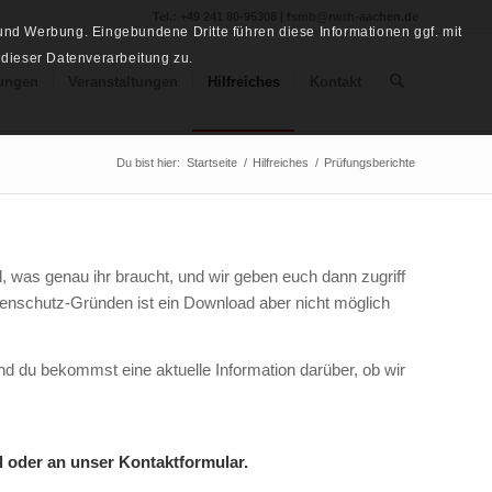
Tel.: +49 241 80-95308 | fsmb@rwth-aachen.de
nd Werbung. Eingebundene Dritte führen diese Informationen ggf. mit
 dieser Datenverarbeitung zu.
ungen
Veranstaltungen
Hilfreiches
Kontakt
Du bist hier:
Startseite
/
Hilfreiches
/
Prüfungsberichte
l, was genau ihr braucht, und wir geben euch dann zugriff
tenschutz-Gründen ist ein Download aber nicht möglich
 und du bekommst eine aktuelle Information darüber, ob wir
 oder an unser Kontaktformular.