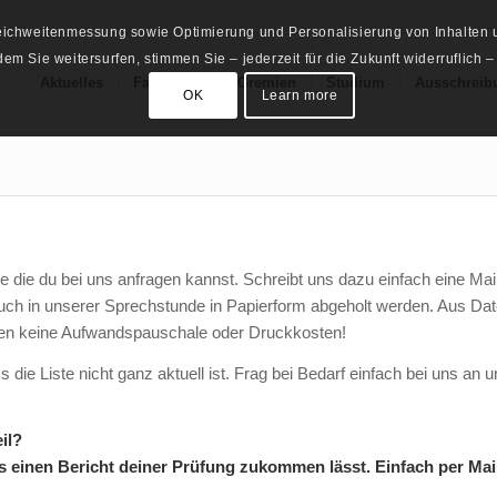
Reichweitenmessung sowie Optimierung und Personalisierung von Inhalten u
m Sie weitersurfen, stimmen Sie – jederzeit für die Zukunft widerruflich –
Aktuelles
Fachschaft
Gremien
Studium
Ausschreib
OK
Learn more
e die du bei uns anfragen kannst. Schreibt uns dazu einfach eine Mai
 auch in unserer Sprechstunde in Papierform abgeholt werden. Aus Da
angen keine Aufwandspauschale oder Druckkosten!
s die Liste nicht ganz aktuell ist. Frag bei Bedarf einfach bei uns an
il?
einen Bericht deiner Prüfung zukommen lässt. Einfach per Mail