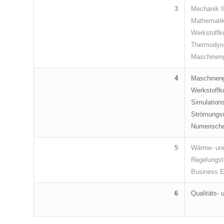
3
Mechanik II
Mathematik 
Werkstoffk
Thermodyna
Maschineng
4
Maschineng
Werkstoffk
Simulation
Strömungs
Numerisch
5
Wärme- und
Regelungst
Business E
6
Qualitäts-