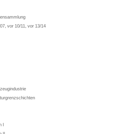
abensammlung
07, vor 10/11, vor 13/14
rzeugindustrie
turgrenzschichten
 I
 II