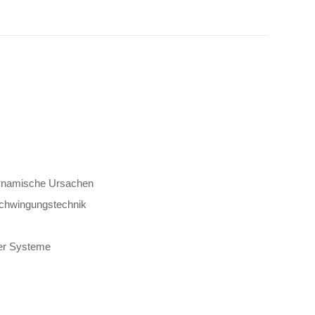
ynamische Ursachen
chwingungstechnik
er Systeme