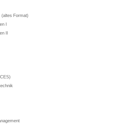
I (altes Format)
en I
n II
& CES)
technik
anagement