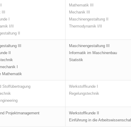
I
Mathematik III
III
Mechanik III
unde I
Maschinengestaltung II
mik I/II
Thermodynamik I/II
estaltung II
estaltung III
Maschinengestaltung III
unde II
Informatik im Maschinenbau
stechnik
Statistik
mechanik I
e Mathematik
 Stoffübertragung
Werkstoffkunde I
echnik
Regelungstechnik
ngineering
 und Projektmanagement
Werkstoffkunde II
Einführung in die Arbeitswissenschaf