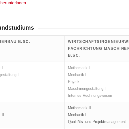
 herunterladen.
rundstudiums
NENBAU B.SC.
WIRTSCHAFTSINGENIEURW
FACHRICHTUNG MASCHINE
B.SC.
 I
Mathematik I
estaltung I
Mechanik I
Physik
Maschinengestaltung I
Internes Rechnungswesen
I
Mathematik II
 II
Mechanik II
Qualitäts- und Projektmanagement