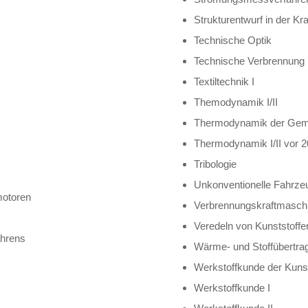
Strukturentwurf in der Kr
Technische Optik
Technische Verbrennung 
Textiltechnik I
Themodynamik I/II
Thermodynamik der Gem
Thermodynamik I/II vor 
Tribologie
Unkonventionelle Fahrze
motoren
Verbrennungskraftmaschin
Veredeln von Kunststoffe
ahrens
Wärme- und Stoffübertra
Werkstoffkunde der Kunst
Werkstoffkunde I