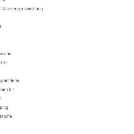
aftfahrzeugentwicklung
I
ische
2010
ugantriebe
en I/II
n
gung
stoffe