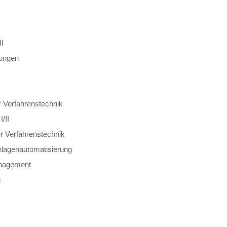
II
chungen
r Verfahrenstechnik
/II
r Verfahrenstechnik
nlagenautomatisierung
anagement
g