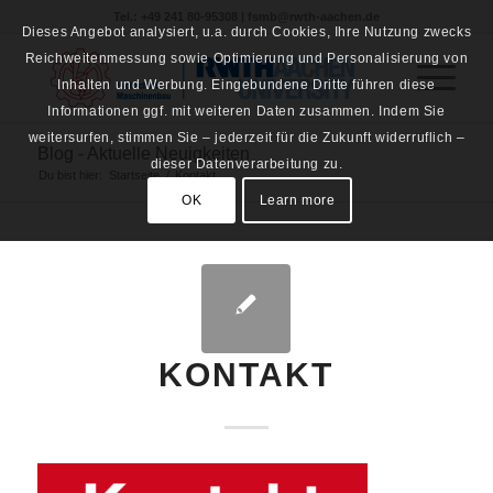
Tel.: +49 241 80-95308 | fsmb@rwth-aachen.de
Dieses Angebot analysiert, u.a. durch Cookies, Ihre Nutzung zwecks
Reichweitenmessung sowie Optimierung und Personalisierung von
Inhalten und Werbung. Eingebundene Dritte führen diese
Informationen ggf. mit weiteren Daten zusammen. Indem Sie
weitersurfen, stimmen Sie – jederzeit für die Zukunft widerruflich –
Blog - Aktuelle Neuigkeiten
dieser Datenverarbeitung zu.
Du bist hier:
Startseite
/
Kontakt
OK
Learn more
KONTAKT