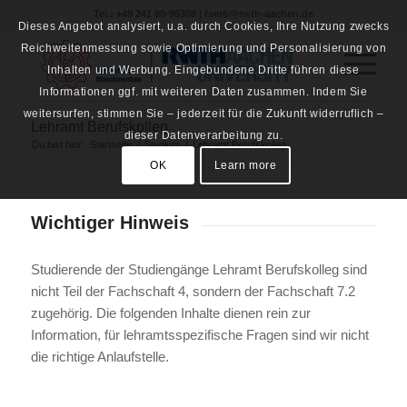
Tel.: +49 241 80-95308 | fsmb@rwth-aachen.de
Dieses Angebot analysiert, u.a. durch Cookies, Ihre Nutzung zwecks
Reichweitenmessung sowie Optimierung und Personalisierung von
Inhalten und Werbung. Eingebundene Dritte führen diese
Informationen ggf. mit weiteren Daten zusammen. Indem Sie
weitersurfen, stimmen Sie – jederzeit für die Zukunft widerruflich –
Lehramt Berufskolleg
dieser Datenverarbeitung zu.
Du bist hier:
Startseite
/
Studium
/
Lehramt Berufskolleg
OK
Learn more
Wichtiger Hinweis
Studierende der Studiengänge Lehramt Berufskolleg sind
nicht Teil der Fachschaft 4, sondern der Fachschaft 7.2
zugehörig. Die folgenden Inhalte dienen rein zur
Information, für lehramtsspezifische Fragen sind wir nicht
die richtige Anlaufstelle.