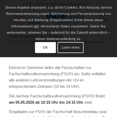
Tel.: +49 241 80-95308 | fsmb@rwth-aachen.de
Dieses Angebot analysiert, u.a. durch Cookies, Ihre Nutzung zwecks
Reichweitenmessung sowie Optimierung und Personalisierung von
Inhalten und Werbung. Eingebundene Dritte führen diese
Informationen ggf. mit weiteren Daten zusammen. Indem Sie
weitersurfen, stimmen Sie – jederzeit für die Zukunft widerruflich –
Fachschaftsvollversammlung
dieser Datenverarbeitung zu.
Du bist hier:
Startseite
/
Veranstaltungen
/
Fachschaftsvollversammlung
OK
Learn more
Einmal im Semester laden alle Fachschaften zur
Fachschaftsvollversammlung (FSVV) ein. Dafür entfallen
alle anderen Lehrveranstaltungen der Uni im
entsprechenden Zeitraum (10 bis 14 Uhr).
Die nächste Fachschaftsvollversammlung (FSVV) findet
am 05.05.2026 ab 10:15 Uhr bis 14:15 Uhr
statt.
Eingeladen zur FSVV der Fachschaft Maschinenbau sind