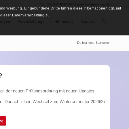
Tel.: +49 241 80-95308 | fsmb@rwth-aachen.de
nd Werbung. Eingebundene Dritte führen diese Informationen ggf. mit
 dieser Datenverarbeitung zu.
ungen
Veranstaltungen
Hilfreiches
Kontakt
Du bist hier:
Startseite
?
zgl. der neuen Prüfungsordnung mit neuen Updates!
en. Danach ist ein Wechsel zum Wintersemester 2026/27
ng