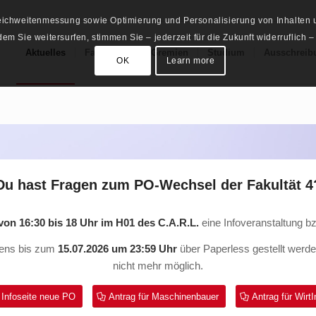
Reichweitenmessung sowie Optimierung und Personalisierung von Inhalten u
m Sie weitersurfen, stimmen Sie – jederzeit für die Zukunft widerruflich –
Aktuelles
Fachschaft
Gremien
Studium
Ausschreib
OK
Learn more
Du hast Fragen zum PO-Wechsel der Fakultät 4
von 16:30 bis 18 Uhr im H01 des C.A.R.L.
eine Infoveranstaltung b
tens bis zum
15.07.2026 um 23:59 Uhr
über Paperless gestellt werd
nicht mehr möglich.
Infoseite neue PO
Antrag für Maschinenbauer
Antrag für WirtI