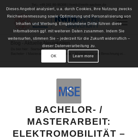
Tel.: +49 241 80-95308 | fsmb@rwth-aachen.de
Dieses Angebot analysiert, u.a. durch Cookies, Ihre Nutzung zwecks
Reichweitenmessung sowie Optimierung und Personalisierung von
Inhalten und Werbung. Eingebundene Dritte führen diese
Informationen ggf. mit weiteren Daten zusammen. Indem Sie
weitersurfen, stimmen Sie – jederzeit für die Zukunft widerruflich –
Blog - Aktuelle Neuigkeiten
dieser Datenverarbeitung zu.
Du bist hier:
Startseite
/
Bachelor- / Masterarbeit: Elektromobilität – Modellierung und Berechnung ei...
OK
Learn more
BACHELOR- /
MASTERARBEIT:
ELEKTROMOBILITÄT –