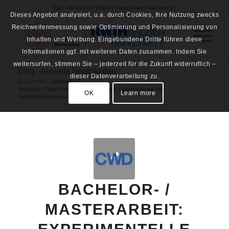
Tel.: +49 241 80-95308 | fsmb@rwth-aachen.de
Dieses Angebot analysiert, u.a. durch Cookies, Ihre Nutzung zwecks
Reichweitenmessung sowie Optimierung und Personalisierung von
Inhalten und Werbung. Eingebundene Dritte führen diese
Informationen ggf. mit weiteren Daten zusammen. Indem Sie
weitersurfen, stimmen Sie – jederzeit für die Zukunft widerruflich –
Blog - Aktuelle Neuigkeiten
dieser Datenverarbeitung zu.
Du bist hier:
Startseite
/
Bachelor- / Masterarbeit: Experimentelle Untersuchung der
OK
Learn more
Ausfallmechanismen...
BACHELOR- /
MASTERARBEIT: