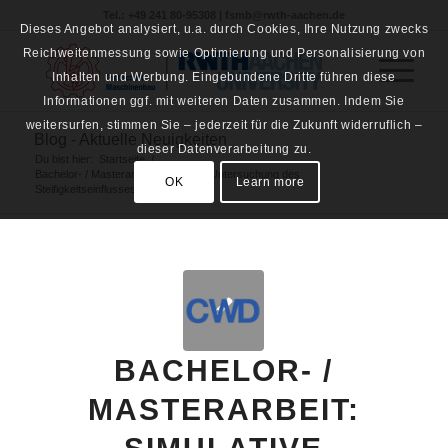
Tel.: +49 241 80-95308 | fsmb@rwth-aachen.de
Dieses Angebot analysiert, u.a. durch Cookies, Ihre Nutzung zwecks
Reichweitenmessung sowie Optimierung und Personalisierung von
Inhalten und Werbung. Eingebundene Dritte führen diese
Informationen ggf. mit weiteren Daten zusammen. Indem Sie
weitersurfen, stimmen Sie – jederzeit für die Zukunft widerruflich –
Blog - Aktuelle Neuigkeiten
dieser Datenverarbeitung zu.
Du bist hier:
Startseite
/
Bachelor- / Masterarbeit: Simulative Untersuchung des
OK
Learn more
Steifigkeitseinflusses...
BACHELOR- /
MASTERARBEIT: