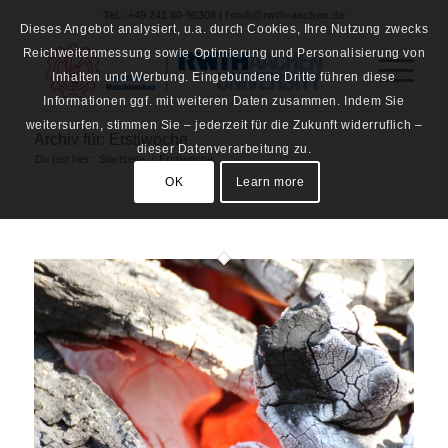
Tel.: +49 241 80-95308 | fsmb@rwth-aachen.de
Dieses Angebot analysiert, u.a. durch Cookies, Ihre Nutzung zwecks
Reichweitenmessung sowie Optimierung und Personalisierung von
Inhalten und Werbung. Eingebundene Dritte führen diese
Informationen ggf. mit weiteren Daten zusammen. Indem Sie
weitersurfen, stimmen Sie – jederzeit für die Zukunft widerruflich –
Archiv für: Erstiwoche
dieser Datenverarbeitung zu.
Du bist hier:
Startseite
/
Erstiwoche
OK
Learn more