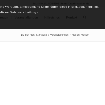
Tel.: +49 241 80-95308 | fsmb@rwth-aachen.de
nd Werbung. Eingebundene Dritte führen diese Informationen ggf. mit
 dieser Datenverarbeitung zu.
ungen
Veranstaltungen
Hilfreiches
Kontakt
Du bist hier:
Startseite
/
Veranstaltungen
/
Maschi-Messe