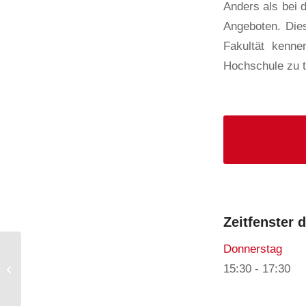
Anders als bei 
Angeboten. Dies
Fakultät kenne
Hochschule zu t
Zeitfenster 
Donnerstag
Q&A – Frag die
15:30
-
17:30
Fachschaft