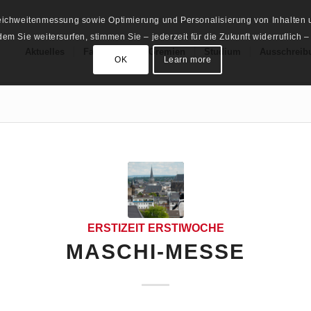
Reichweitenmessung sowie Optimierung und Personalisierung von Inhalten u
m Sie weitersurfen, stimmen Sie – jederzeit für die Zukunft widerruflich –
Aktuelles
Fachschaft
Gremien
Studium
Ausschreib
OK
Learn more
ERSTIZEIT
ERSTIWOCHE
MASCHI-MESSE