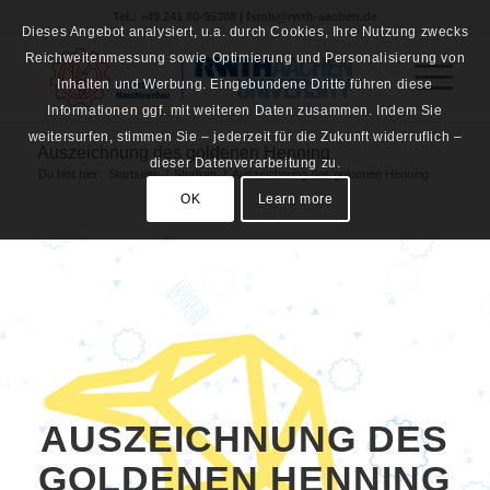
Tel.: +49 241 80-95308 | fsmb@rwth-aachen.de
Dieses Angebot analysiert, u.a. durch Cookies, Ihre Nutzung zwecks
Reichweitenmessung sowie Optimierung und Personalisierung von
Inhalten und Werbung. Eingebundene Dritte führen diese
Informationen ggf. mit weiteren Daten zusammen. Indem Sie
weitersurfen, stimmen Sie – jederzeit für die Zukunft widerruflich –
Auszeichnung des goldenen Henning
dieser Datenverarbeitung zu.
Du bist hier:
Startseite
/
Studium
/
Auszeichnung des goldenen Henning
OK
Learn more
AUSZEICHNUNG DES
GOLDENEN HENNING