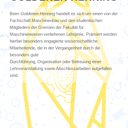
Beim
Goldenen Henning
handelt es sich um einen von der
Fachschaft Maschinenbau und den studentischen
Mitgliedern der Gremien der Fakultät für
Maschinenwesen verliehenen Lehrpreis. Prämiert werden
hierbei besonders engagierte wissenschaftliche
Mitarbeitende, die in der Vergangenheit durch die
besonders gute
Durchführung, Organisation oder Betreuung einer
Lehrveranstaltung sowie Abschlussarbeiten aufgefallen
sind.