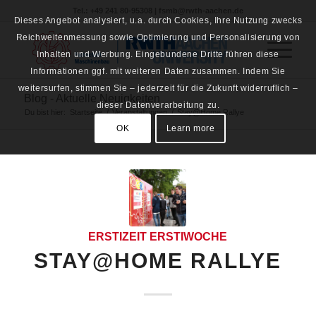
Tel.: +49 241 80-95308 | fsmb@rwth-aachen.de
Dieses Angebot analysiert, u.a. durch Cookies, Ihre Nutzung zwecks
Reichweitenmessung sowie Optimierung und Personalisierung von
Inhalten und Werbung. Eingebundene Dritte führen diese
Informationen ggf. mit weiteren Daten zusammen. Indem Sie
weitersurfen, stimmen Sie – jederzeit für die Zukunft widerruflich –
Blog - Aktuelle Neuigkeiten
dieser Datenverarbeitung zu.
Du bist hier:
Startseite
/
Veranstaltungen
/
Stay@Home Rallye
OK
Learn more
ERSTIZEIT
ERSTIWOCHE
STAY@HOME RALLYE