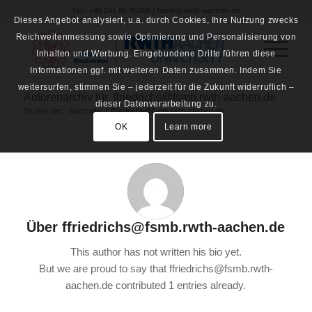
Tel.: +49 241 80-95308 | fsmb@rwth-aachen.de
Dieses Angebot analysiert, u.a. durch Cookies, Ihre Nutzung zwecks
Reichweitenmessung sowie Optimierung und Personalisierung von
Inhalten und Werbung. Eingebundene Dritte führen diese
Informationen ggf. mit weiteren Daten zusammen. Indem Sie
weitersurfen, stimmen Sie – jederzeit für die Zukunft widerruflich –
Autorenarchiv für: ffriedrichs@fsmb.rwth-aachen.de
dieser Datenverarbeitung zu.
Du bist hier:
Startseite
/
ffriedrichs@fsmb.rwth-aachen.de
OK
Learn more
Über
ffriedrichs@fsmb.rwth-aachen.de
This author has not written his bio yet.
But we are proud to say that
ffriedrichs@fsmb.rwth-
aachen.de
contributed 1 entries already.