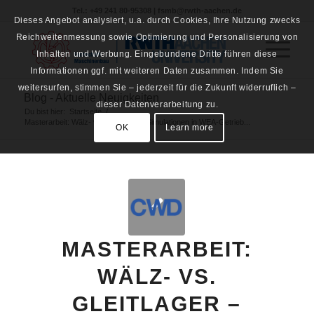
Tel.: +49 241 80-95308 | fsmb@rwth-aachen.de
Dieses Angebot analysiert, u.a. durch Cookies, Ihre Nutzung zwecks
Reichweitenmessung sowie Optimierung und Personalisierung von
Inhalten und Werbung. Eingebundene Dritte führen diese
Informationen ggf. mit weiteren Daten zusammen. Indem Sie
weitersurfen, stimmen Sie – jederzeit für die Zukunft widerruflich –
Blog - Aktuelle Neuigkeiten
dieser Datenverarbeitung zu.
Du bist hier:
Startseite
/
Masterarbeit: Wälz- vs. Gleitlager – Simulationen in WEA-Getrieb...
OK
Learn more
MASTERARBEIT:
WÄLZ- VS.
GLEITLAGER –