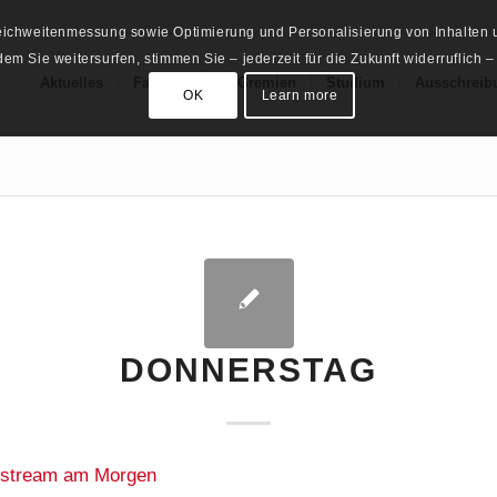
Reichweitenmessung sowie Optimierung und Personalisierung von Inhalten u
m Sie weitersurfen, stimmen Sie – jederzeit für die Zukunft widerruflich –
Aktuelles
Fachschaft
Gremien
Studium
Ausschreib
OK
Learn more
DONNERSTAG
estream am Morgen