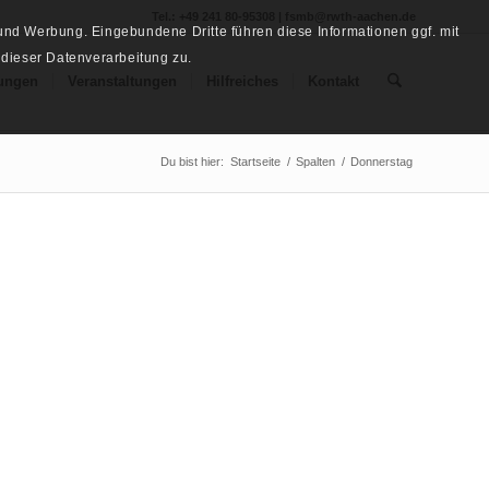
Tel.: +49 241 80-95308 | fsmb@rwth-aachen.de
nd Werbung. Eingebundene Dritte führen diese Informationen ggf. mit
 dieser Datenverarbeitung zu.
ungen
Veranstaltungen
Hilfreiches
Kontakt
Du bist hier:
Startseite
/
Spalten
/
Donnerstag