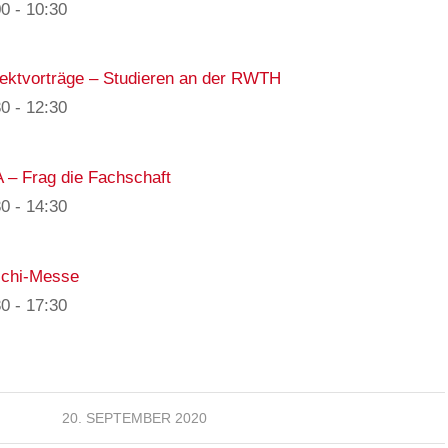
00
-
10:30
jektvorträge – Studieren an der RWTH
30
-
12:30
 – Frag die Fachschaft
30
-
14:30
chi-Messe
30
-
17:30
20. SEPTEMBER 2020