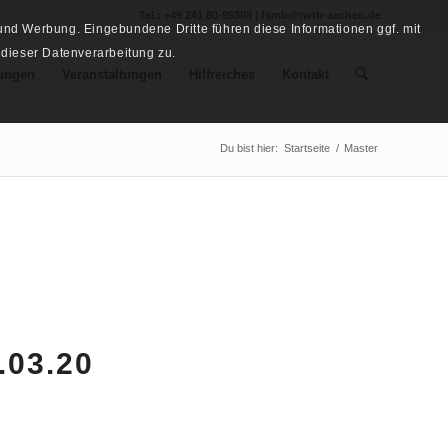
Tel.: +49 241 80-95308 | fsmb@rwth-aachen.de
nd Werbung. Eingebundene Dritte führen diese Informationen ggf. mit
 dieser Datenverarbeitung zu.
ungen
Veranstaltungen
Hilfreiches
Kontakt
Du bist hier:
Startseite
/
Master
03.20