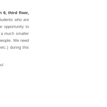
 6, third floor,
tudents who are
e opportunity to
n a much smaller
r people. We need
tc.) during this
u!