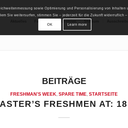
Reichweitenmessung sowie Optimierung und Personalisierung von Inhalten u
m Sie weitersurfen, stimmen Sie – jederzeit für die Zukunft widerruflich –
Aktuelles
Fachschaft
Gremien
Studium
Ausschreib
OK
Learn more
BEITRÄGE
FRESHMAN'S WEEK
,
SPARE TIME
,
STARTSEITE
ASTER’S FRESHMEN AT: 18.