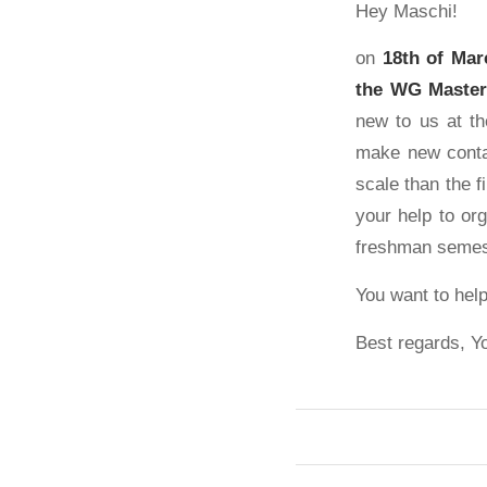
Hey Maschi!
on
18th of Marc
the WG Master
new to us at th
make new contac
scale than the f
your help to or
freshman semes
You want to hel
Best regards, Yo