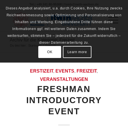
Tel.: +49 241 80-95308 | fsmb@rwth-aachen.de
Dieses Angebot analysiert, u.a. durch Cookies, Ihre Nutzung zwecks
Reichweitenmessung sowie Optimierung und Personalisierung von
Inhalten und Werbung. Eingebundene Dritte führen diese
Informationen ggf. mit weiteren Daten zusammen. Indem Sie
weitersurfen, stimmen Sie – jederzeit für die Zukunft widerruflich –
Archiv für die Kategorie: Freizeit
dieser Datenverarbeitung zu.
Du bist hier:
Startseite
/
Freizeit
OK
Learn more
ERSTIZEIT
,
EVENTS
,
FREIZEIT
,
VERANSTALTUNGEN
FRESHMAN
INTRODUCTORY
EVENT