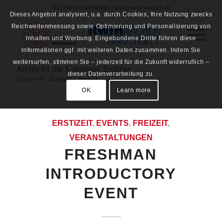
Tel.: +49 241 80-95308 | fsmb@rwth-aachen.de
Dieses Angebot analysiert, u.a. durch Cookies, Ihre Nutzung zwecks
Reichweitenmessung sowie Optimierung und Personalisierung von
Inhalten und Werbung. Eingebundene Dritte führen diese
Informationen ggf. mit weiteren Daten zusammen. Indem Sie
weitersurfen, stimmen Sie – jederzeit für die Zukunft widerruflich –
Archiv für die Kategorie: Erstizeit
dieser Datenverarbeitung zu.
Du bist hier:
Startseite
/
Erstizeit
OK
Learn more
ERSTIZEIT
,
EVENTS
,
FREIZEIT
,
VERANSTALTUNGEN
FRESHMAN
INTRODUCTORY
EVENT