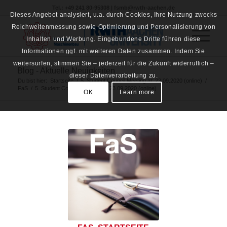
Tel.: +49 241 80-95308 | fsmb@rwth-aachen.de
Dieses Angebot analysiert, u.a. durch Cookies, Ihre Nutzung zwecks
Reichweitenmessung sowie Optimierung und Personalisierung von
Inhalten und Werbung. Eingebundene Dritte führen diese
Informationen ggf. mit weiteren Daten zusammen. Indem Sie
weitersurfen, stimmen Sie – jederzeit für die Zukunft widerruflich –
Blog - Aktuelle Neuigkeiten
dieser Datenverarbeitung zu.
Du bist hier:
Startseite
/
5. Student Council Meeting at: 23.09.2020 (online)
/
FaS
/
5. Student Council Meeting at: 23.09.2020 (online)
OK
Learn more