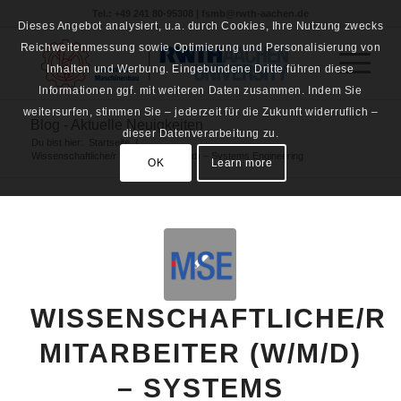
Tel.: +49 241 80-95308 | fsmb@rwth-aachen.de
Dieses Angebot analysiert, u.a. durch Cookies, Ihre Nutzung zwecks
Reichweitenmessung sowie Optimierung und Personalisierung von
Inhalten und Werbung. Eingebundene Dritte führen diese
Informationen ggf. mit weiteren Daten zusammen. Indem Sie
weitersurfen, stimmen Sie – jederzeit für die Zukunft widerruflich –
Blog - Aktuelle Neuigkeiten
dieser Datenverarbeitung zu.
Du bist hier:
Startseite
/
Wissenschaftliche/r Mitarbeiter (w/m/d) – Systems Engineering
OK
Learn more
WISSENSCHAFTLICHE/R
MITARBEITER (W/M/D)
– SYSTEMS