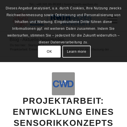
Tel.: +49 241 80-95308 | fsmb@rwth-aachen.de
Dieses Angebot analysiert, u.a. durch Cookies, Ihre Nutzung zwecks
Reichweitenmessung sowie Optimierung und Personalisierung von
Inhalten und Werbung. Eingebundene Dritte führen diese
Informationen ggf. mit weiteren Daten zusammen. Indem Sie
weitersurfen, stimmen Sie – jederzeit für die Zukunft widerruflich –
Blog - Aktuelle Neuigkeiten
dieser Datenverarbeitung zu.
Du bist hier:
Startseite
/
Projektarbeit: Entwicklung eines Sensorikkonzepts für die Erfassung der ...
OK
Learn more
PROJEKTARBEIT:
ENTWICKLUNG EINES
SENSORIKKONZEPTS