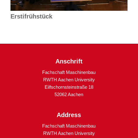
Erstifrühstück
Anschrift
Fachschaft Maschinenbau
RWTH Aachen University
Eilfschornsteinstraße 18
52062 Aachen
Address
Fachschaft Maschinenbau
RWTH Aachen University