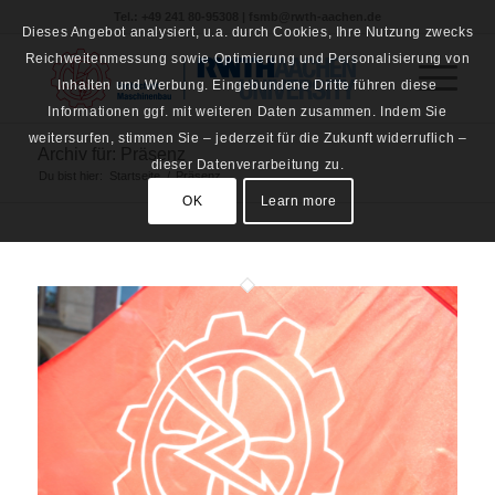
Tel.: +49 241 80-95308 | fsmb@rwth-aachen.de
Dieses Angebot analysiert, u.a. durch Cookies, Ihre Nutzung zwecks
Reichweitenmessung sowie Optimierung und Personalisierung von
Inhalten und Werbung. Eingebundene Dritte führen diese
Informationen ggf. mit weiteren Daten zusammen. Indem Sie
weitersurfen, stimmen Sie – jederzeit für die Zukunft widerruflich –
Archiv für: Präsenz
dieser Datenverarbeitung zu.
Du bist hier:
Startseite
/
Präsenz
OK
Learn more