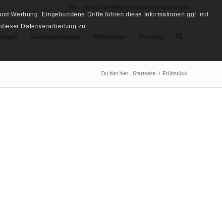
Tel.: +49 241 80-95308 | fsmb@rwth-aachen.de
nd Werbung. Eingebundene Dritte führen diese Informationen ggf. mit
 dieser Datenverarbeitung zu.
ungen
Veranstaltungen
Hilfreiches
Kontakt
Du bist hier:
Startseite
/
Frühstück