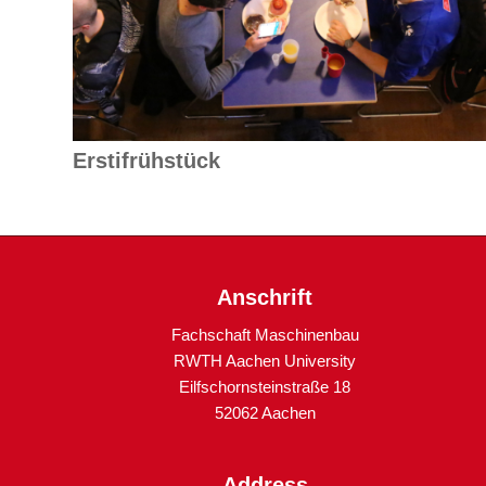
Erstifrühstück
Anschrift
Fachschaft Maschinenbau
RWTH Aachen University
Eilfschornsteinstraße 18
52062 Aachen
Address