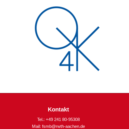
Kontakt
Tel.: +49 241 80-95308
Mail:
fsmb@rwth-aachen.de