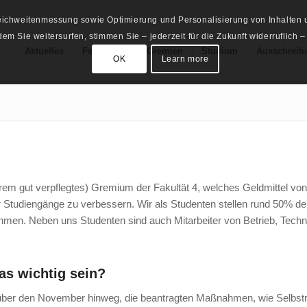
Reichweitenmessung sowie Optimierung und Personalisierung von Inhalten u
m Sie weitersurfen, stimmen Sie – jederzeit für die Zukunft widerruflich –
Aktuelles
Fachschaft
Gremien
Studium
Ausschreib
OK
Learn more
rem gut verpflegtes) Gremium der Fakultät 4, welches Geldmittel vo
urer Studiengänge zu verbessern. Wir als Studenten stellen rund 50
ehmen. Neben uns Studenten sind auch Mitarbeiter von Betrieb, Techn
as wichtig sein?
ich, über den November hinweg, die beantragten Maßnahmen, wie Selb