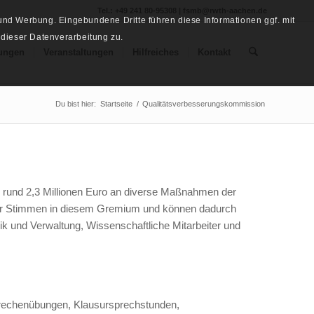
Tel.: +49 241 80-95308 | fsmb@rwth-aachen.de
nd Werbung. Eingebundene Dritte führen diese Informationen ggf. mit
 dieser Datenverarbeitung zu.
ungen
Veranstaltungen
Hilfreiches
Kontakt
Du bist hier:
Startseite
/
Qualitätsverbesserungskommission
n rund 2,3 Millionen Euro an diverse Maßnahmen der
% der Stimmen in diesem Gremium und können dadurch
ik und Verwaltung, Wissenschaftliche Mitarbeiter und
strechenübungen, Klausursprechstunden,