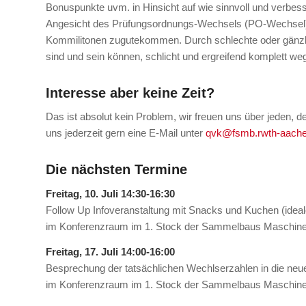
Bonuspunkte uvm. in Hinsicht auf wie sinnvoll und verbes
Angesicht des Prüfungsordnungs-Wechsels (PO-Wechsel) ist
Kommilitonen zugutekommen. Durch schlechte oder gänzlic
sind und sein können, schlicht und ergreifend komplett weg
Interesse aber keine Zeit?
Das ist absolut kein Problem, wir freuen uns über jeden, d
uns jederzeit gern eine E-Mail unter
qvk@fsmb.rwth-aache
Die nächsten Termine
Freitag, 10. Juli 14:30-16:30
Follow Up Infoveranstaltung mit Snacks und Kuchen (idea
im Konferenzraum im 1. Stock der Sammelbaus Maschinen
Freitag, 17. Juli 14:00-16:00
Besprechung der tatsächlichen Wechlserzahlen in die neu
im Konferenzraum im 1. Stock der Sammelbaus Maschinen