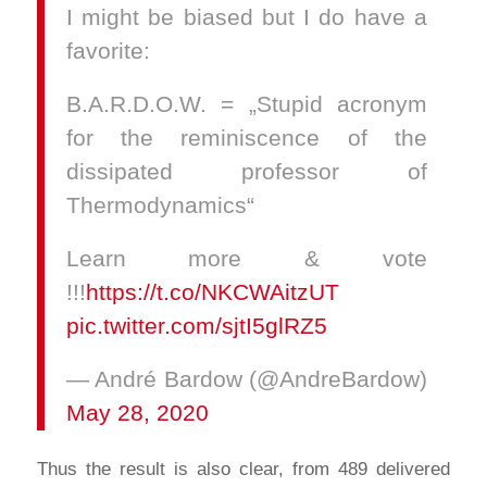
I might be biased but I do have a
favorite:
B.A.R.D.O.W. = „Stupid acronym
for the reminiscence of the
dissipated professor of
Thermodynamics“
Learn more & vote
!!!
https://t.co/NKCWAitzUT
pic.twitter.com/sjtI5glRZ5
— André Bardow (@AndreBardow)
May 28, 2020
Thus the result is also clear, from 489 delivered