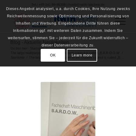
Tel.: +49 241 80-95308 | fsmb@rwth-aachen.de
Dieses Angebot analysiert, u.a. durch Cookies, Ihre Nutzung zwecks
Reichweitenmessung sowie Optimierung und Personalisierung von
Inhalten und Werbung. Eingebundene Dritte führen diese
Informationen ggf. mit weiteren Daten zusammen. Indem Sie
weitersurfen, stimmen Sie – jederzeit für die Zukunft widerruflich –
Blog - Aktuelle Neuigkeiten
dieser Datenverarbeitung zu.
Du bist hier:
Startseite
/
The large multipurpose room of the student council is called „B.A.R.D.O.W.
/
OK
Learn more
Startseite
/
The large multipurpose room of the student council is called „B....