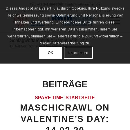
Tel.: +49 241 80-95308 | fsmb@rwth-aachen.de
Dieses Angebot analysiert, u.a. durch Cookies, Ihre Nutzung zwecks
Reichweitenmessung sowie Optimierung und Personalisierung von
Inhalten und Werbung. Eingebundene Dritte führen diese
Informationen ggf. mit weiteren Daten zusammen. Indem Sie
weitersurfen, stimmen Sie – jederzeit für die Zukunft widerruflich –
Schlagwortarchiv für: Valentine’s Day
dieser Datenverarbeitung zu.
Du bist hier:
Startseite
/
Valentine's Day
OK
Learn more
BEITRÄGE
SPARE TIME
,
STARTSEITE
MASCHICRAWL ON
VALENTINE’S DAY: