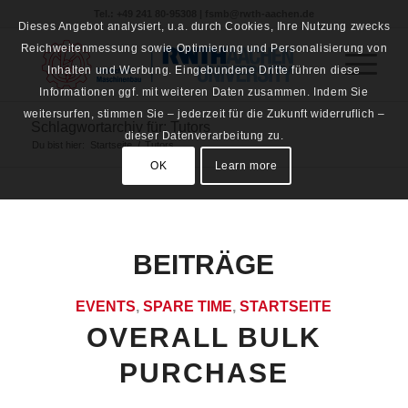
Tel.: +49 241 80-95308 | fsmb@rwth-aachen.de
Dieses Angebot analysiert, u.a. durch Cookies, Ihre Nutzung zwecks
Reichweitenmessung sowie Optimierung und Personalisierung von
Inhalten und Werbung. Eingebundene Dritte führen diese
Informationen ggf. mit weiteren Daten zusammen. Indem Sie
weitersurfen, stimmen Sie – jederzeit für die Zukunft widerruflich –
Schlagwortarchiv für: Tutors
dieser Datenverarbeitung zu.
Du bist hier:
Startseite
/
Tutors
OK
Learn more
BEITRÄGE
EVENTS
,
SPARE TIME
,
STARTSEITE
OVERALL BULK
PURCHASE