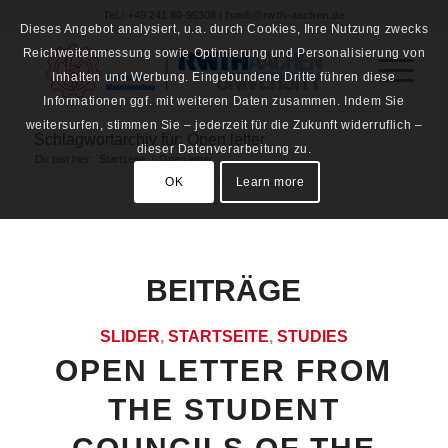
Tel.: +49 241 80-95308 | fsmb@rwth-aachen.de
Dieses Angebot analysiert, u.a. durch Cookies, Ihre Nutzung zwecks
Reichweitenmessung sowie Optimierung und Personalisierung von
Inhalten und Werbung. Eingebundene Dritte führen diese
Informationen ggf. mit weiteren Daten zusammen. Indem Sie
weitersurfen, stimmen Sie – jederzeit für die Zukunft widerruflich –
Schlagwortarchiv für: Open letter
dieser Datenverarbeitung zu.
Du bist hier:
Startseite
/
Open letter
OK
Learn more
BEITRÄGE
SLIDER
,
STARTSEITE
,
STUDIES
OPEN LETTER FROM
THE STUDENT