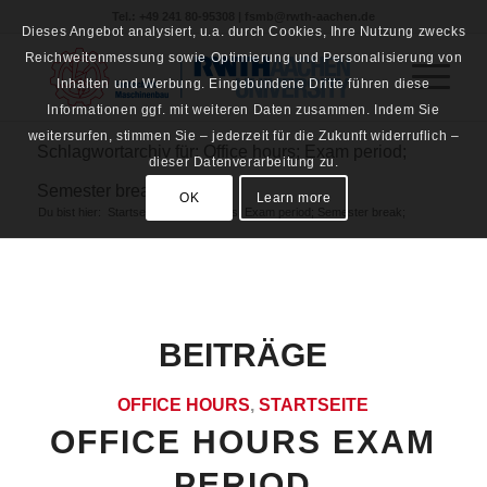
Tel.: +49 241 80-95308 | fsmb@rwth-aachen.de
Dieses Angebot analysiert, u.a. durch Cookies, Ihre Nutzung zwecks
Reichweitenmessung sowie Optimierung und Personalisierung von
Inhalten und Werbung. Eingebundene Dritte führen diese
Informationen ggf. mit weiteren Daten zusammen. Indem Sie
weitersurfen, stimmen Sie – jederzeit für die Zukunft widerruflich –
Schlagwortarchiv für: Office hours; Exam period;
dieser Datenverarbeitung zu.
Semester break;
OK
Learn more
Du bist hier:
Startseite
/
Office hours; Exam period; Semester break;
BEITRÄGE
OFFICE HOURS
,
STARTSEITE
OFFICE HOURS EXAM
PERIOD