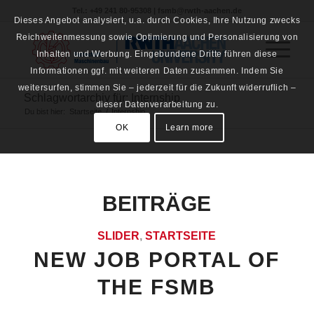
Tel.: +49 241 80-95308 | fsmb@rwth-aachen.de
Dieses Angebot analysiert, u.a. durch Cookies, Ihre Nutzung zwecks
Reichweitenmessung sowie Optimierung und Personalisierung von
Inhalten und Werbung. Eingebundene Dritte führen diese
Informationen ggf. mit weiteren Daten zusammen. Indem Sie
weitersurfen, stimmen Sie – jederzeit für die Zukunft widerruflich –
Schlagwortarchiv für: Internship
dieser Datenverarbeitung zu.
Du bist hier:
Startseite
/
Internship
OK
Learn more
BEITRÄGE
SLIDER
,
STARTSEITE
NEW JOB PORTAL OF
THE FSMB