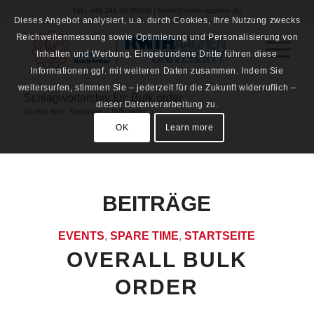
Tel.: +49 241 80-95308 | fsmb@rwth-aachen.de
Dieses Angebot analysiert, u.a. durch Cookies, Ihre Nutzung zwecks
Reichweitenmessung sowie Optimierung und Personalisierung von
Inhalten und Werbung. Eingebundene Dritte führen diese
Informationen ggf. mit weiteren Daten zusammen. Indem Sie
weitersurfen, stimmen Sie – jederzeit für die Zukunft widerruflich –
Schlagwortarchiv für: Bulk order
dieser Datenverarbeitung zu.
Du bist hier:
Startseite
/
Bulk order
OK
Learn more
BEITRÄGE
EVENTS
,
SPARE TIME
,
STARTSEITE
OVERALL BULK
ORDER