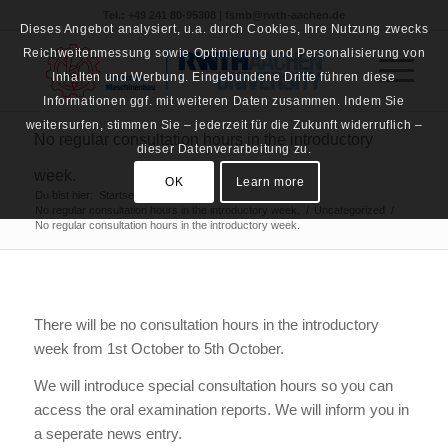
Tel.: +49 241 80-95308 | fsmb@rwth-aachen.de
Dieses Angebot analysiert, u.a. durch Cookies, Ihre Nutzung zwecks
Reichweitenmessung sowie Optimierung und Personalisierung von
Inhalten und Werbung. Eingebundene Dritte führen diese
Informationen ggf. mit weiteren Daten zusammen. Indem Sie
weitersurfen, stimmen Sie – jederzeit für die Zukunft widerruflich –
No regular consultation hours in the introductory
dieser Datenverarbeitung zu.
week.
OK
Learn more
Du bist hier:
Startseite
/
No regular consultation hours in the introductory week.
/
Uncategorized
/
No regular consultation hours in the introductory week.
There will be no consultation hours in the introductory
week from 1st October to 5th October.
We will introduce special consultation hours so you can
access the oral examination reports. We will inform you in
a seperate news entry.