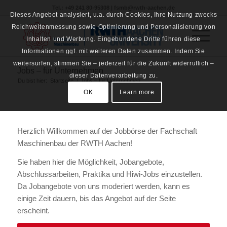
Tel.: +49 241 80-95308 | fsmb@rwth-aachen.de
Dieses Angebot analysiert, u.a. durch Cookies, Ihre Nutzung zwecks
Reichweitenmessung sowie Optimierung und Personalisierung von
Inhalten und Werbung. Eingebundene Dritte führen diese
Informationen ggf. mit weiteren Daten zusammen. Indem Sie
weitersurfen, stimmen Sie – jederzeit für die Zukunft widerruflich –
Jobs – für Unternehmen
dieser Datenverarbeitung zu.
Du bist hier:
Startseite
/
Jobs – für Unternehmen
OK
Learn more
Herzlich Willkommen auf der Jobbörse der Fachschaft
Maschinenbau der RWTH Aachen!
Sie haben hier die Möglichkeit, Jobangebote,
Abschlussarbeiten, Praktika und Hiwi-Jobs einzustellen.
Da Jobangebote von uns moderiert werden, kann es
einige Zeit dauern, bis das Angebot auf der Seite
erscheint.