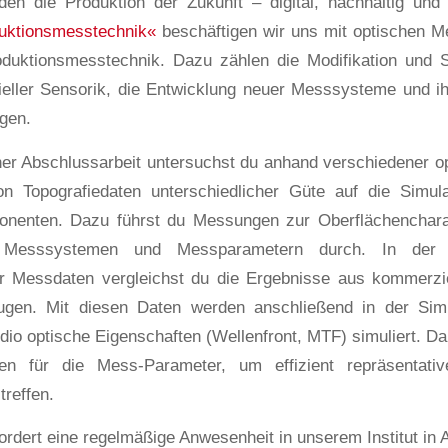
den die Produktion der Zukunft – digital, nachhaltig und r
uktionsmesstechnik«
beschäftigen wir uns mit optischen 
oduktionsmesstechnik. Dazu zählen die Modifikation und S
ller Sensorik, die Entwicklung neuer Messsysteme und ihr
gen.
r Abschlussarbeit untersuchst du anhand verschiedener op
on Topografiedaten unterschiedlicher Güte auf die Simula
onenten. Dazu führst du Messungen zur Oberflächencharak
n Messsystemen und Messparametern durch. In der a
er Messdaten vergleichst du die Ergebnisse aus kommerzi
gen. Mit diesen Daten werden anschließend in der Simu
io optische Eigenschaften (Wellenfront, MTF) simuliert. Da
n für die Mess-Parameter, um effizient repräsentati
treffen.
fordert eine regelmäßige Anwesenheit in unserem Institut in