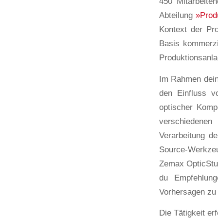
450 Mitarbeiten
Abteilung
»Prod
Kontext der Pr
Basis kommerzie
Produktionsanla
Im Rahmen deine
den Einfluss v
optischer Komp
verschiedene
Verarbeitung d
Source-Werkzeu
Zemax OpticStud
du Empfehlunge
Vorhersagen zu 
Die Tätigkeit er