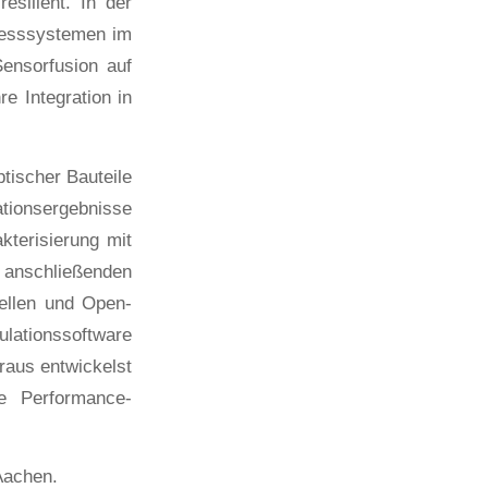
esilient. In der
Messsystemen im
ensorfusion auf
e Integration in
tischer Bauteile
tionsergebnisse
terisierung mit
nschließenden
ellen und Open-
lationssoftware
raus entwickelst
ve Performance-
 Aachen.