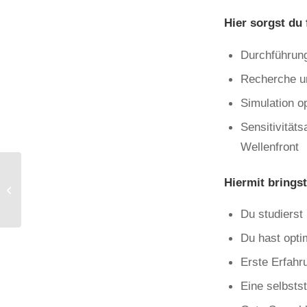
Hier sorgst du
Durchführun
Recherche u
Simulation o
Sensitivitä
Wellenfront
Hiermit bringst
Intership Composites
and FEA
Du studierst
Du hast opti
Erste Erfahr
Eine selbsts