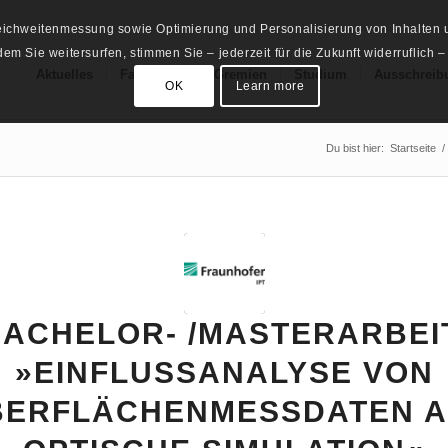
Reichweitenmessung sowie Optimierung und Personalisierung von Inhalten u
m Sie weitersurfen, stimmen Sie – jederzeit für die Zukunft widerruflich –
Aktuelles
Fachschaft
Gremien
Studium
Ausschreib
OK
Learn more
Du bist hier:
Startseite
/
ACHELOR- /MASTERARBEI
»EINFLUSSANALYSE VON
BERFLÄCHENMESSDATEN A