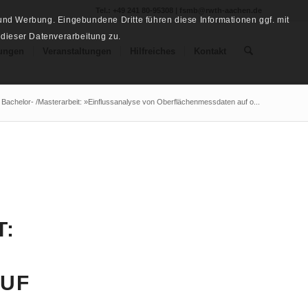
Tel.: +49 241 80-95308 | fsmb@rwth-aachen.de
nd Werbung. Eingebundene Dritte führen diese Informationen ggf. mit
 dieser Datenverarbeitung zu.
ungen
Veranstaltungen
Hilfreiches
Kontakt
Bachelor- /Masterarbeit: »Einflussanalyse von Oberflächenmessdaten auf o...
T:
UF