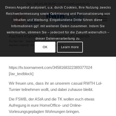
Tel.: +49 241 80-95308 | fsmb@rwth-aachen.de
Dieses Angebot analysiert, u.a. durch Cookies, Ihre Nutzung zwecks
Reichweitenmessung sowie Optimierung und Personalisierung von
Inhalten und Werbung. Eingebundene Dritte führen diese
Informationen ggf. mit weiteren Daten zusammen. Indem Sie
weitersurfen, stimmen Sie – jederzeit für die Zukunft widerruflich –
Aachen eSports Vol. 1 – League of Legends
dieser Datenverarbeitung zu.
Du bist hier:
Startseite
/
eSport
/
Aachen eSports Vol. 1 – League of Legends
OK
Learn more
https://tv.toornament.com/3458168322389377024
[/av_textblock]
Wir freuen uns, dass ihr an unserem casual RWTH Lol-
Turnier teilnehmen wollt, und dabei zuhause bleibt.
Die FSMB, der AStA und die TK wollen euch etwas
Aufregung in eure HomeOffice- und Online-
Vorlesungsgeplagten Wohnungen bringen.