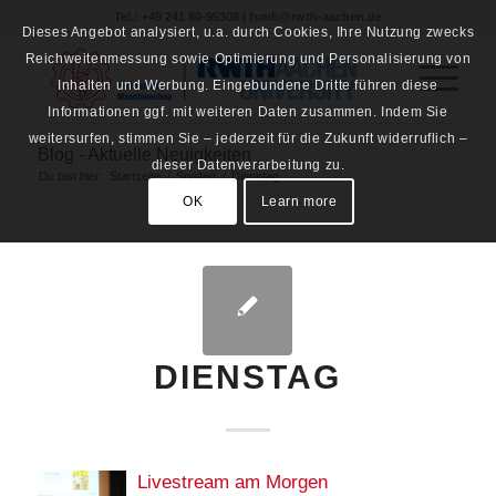
Tel.: +49 241 80-95308 | fsmb@rwth-aachen.de
Dieses Angebot analysiert, u.a. durch Cookies, Ihre Nutzung zwecks
Reichweitenmessung sowie Optimierung und Personalisierung von
Inhalten und Werbung. Eingebundene Dritte führen diese
Informationen ggf. mit weiteren Daten zusammen. Indem Sie
weitersurfen, stimmen Sie – jederzeit für die Zukunft widerruflich –
Blog - Aktuelle Neuigkeiten
dieser Datenverarbeitung zu.
Du bist hier:
Startseite
/
Spalten
/
Dienstag
OK
Learn more
DIENSTAG
Livestream am Morgen