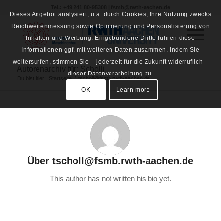
Tel.: +49 241 80-95308 | fsmb@rwth-aachen.de
Dieses Angebot analysiert, u.a. durch Cookies, Ihre Nutzung zwecks
Reichweitenmessung sowie Optimierung und Personalisierung von
Inhalten und Werbung. Eingebundene Dritte führen diese
Informationen ggf. mit weiteren Daten zusammen. Indem Sie
weitersurfen, stimmen Sie – jederzeit für die Zukunft widerruflich –
Autorenarchiv für: Scholli
dieser Datenverarbeitung zu.
Du bist hier:
Startseite
/
tscholl@fsmb.rwth-aachen.de
OK
Learn more
Über
tscholl@fsmb.rwth-aachen.de
This author has not written his bio yet.