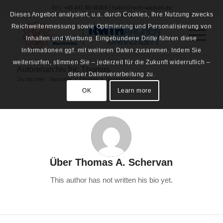
Tel.: +49 241 80-95308 | fsmb@rwth-aachen.de
Dieses Angebot analysiert, u.a. durch Cookies, Ihre Nutzung zwecks
Reichweitenmessung sowie Optimierung und Personalisierung von
Inhalten und Werbung. Eingebundene Dritte führen diese
Informationen ggf. mit weiteren Daten zusammen. Indem Sie
weitersurfen, stimmen Sie – jederzeit für die Zukunft widerruflich –
Autorenarchiv für: Thomas
dieser Datenverarbeitung zu.
Du bist hier:
Startseite
/
Thomas A. Schervan
OK
Learn more
Über
Thomas A. Schervan
This author has not written his bio yet.