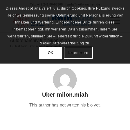
Tel.: +49 241 80-95308 | fsmb@rwth-aachen.de
Dieses Angebot analysiert, u.a. durch Cookies, Ihre Nutzung zwecks
Reichweitenmessung sowie Optimierung und Personalisierung von
Inhalten und Werbung. Eingebundene Dritte führen diese
Informationen ggf. mit weiteren Daten zusammen. Indem Sie
weitersurfen, stimmen Sie – jederzeit für die Zukunft widerruflich –
Autorenarchiv für: milon.miah
dieser Datenverarbeitung zu.
Du bist hier:
Startseite
/
milon.miah
OK
Learn more
Über
milon.miah
This author has not written his bio yet.