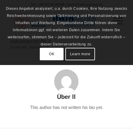
Tel.: +49 241 80-95308 | fsmb@rwth-aachen.de
Dieses Angebot analysiert, u.a. durch Cookies, Ihre Nutzung zwecks
Reichweitenmessung sowie Optimierung und Personalisierung von
Inhalten und Werbung. Eingebundene Dritte führen diese
Informationen ggf. mit weiteren Daten zusammen. Indem Sie
weitersurfen, stimmen Sie – jederzeit für die Zukunft widerruflich –
Autorenarchiv für: ll
dieser Datenverarbeitung zu.
Du bist hier:
Startseite
/
ll
OK
Learn more
Über
ll
This author has not written his bio yet.