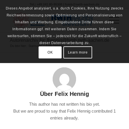
Tel.: +49 241 80-95308 | fsmb@rwth-aachen.de
Dieses Angebot analysiert, u.a. durch Cookies, Ihre Nutzung zwecks
Reichweitenmessung sowie Optimierung und Personalisierung von
Inhalten und Werbung. Eingebundene Dritte führen diese
Informationen ggf. mit weiteren Daten zusammen. Indem Sie
weitersurfen, stimmen Sie – jederzeit für die Zukunft widerruflich –
Autorenarchiv für: fhennig@fsmb.rwth-aachen.de
dieser Datenverarbeitung zu.
Du bist hier:
Startseite
/
Felix Hennig
OK
Learn more
Über
Felix Hennig
This author has not written his bio yet.
But we are proud to say that
Felix Hennig
contributed 1
entries already.