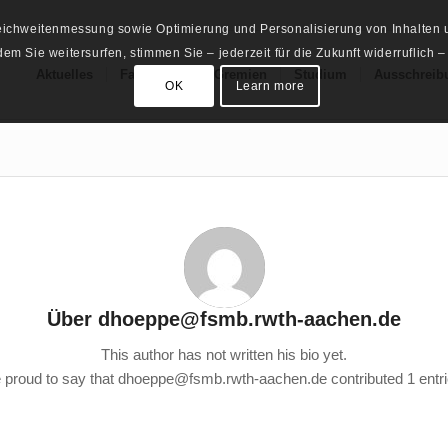
Reichweitenmessung sowie Optimierung und Personalisierung von Inhalten u
m Sie weitersurfen, stimmen Sie – jederzeit für die Zukunft widerruflich –
Aktuelles
Fachschaft
Gremien
Studium
Ausschreib
OK
Learn more
Über
dhoeppe@fsmb.rwth-aachen.de
This author has not written his bio yet.
 proud to say that
dhoeppe@fsmb.rwth-aachen.de
contributed 1 entri