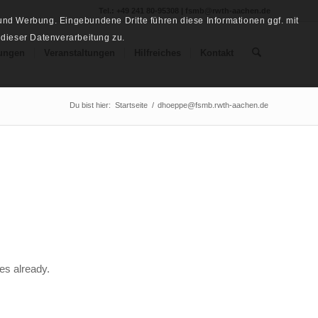
Tel.: +49 241 80-95308 | fsmb@rwth-aachen.de
nd Werbung. Eingebundene Dritte führen diese Informationen ggf. mit
 dieser Datenverarbeitung zu.
ungen
Veranstaltungen
Hilfreiches
Kontakt
Du bist hier:
Startseite
/
dhoeppe@fsmb.rwth-aachen.de
es already.