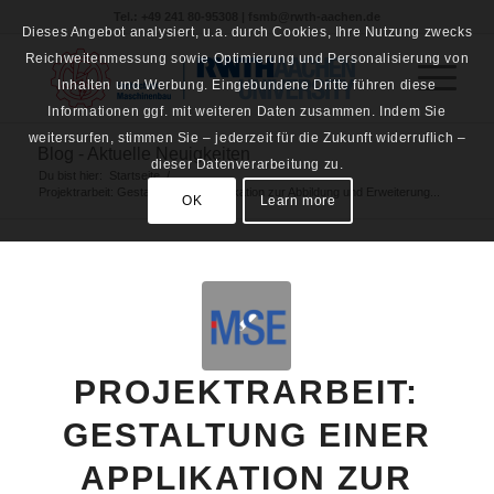
Tel.: +49 241 80-95308 | fsmb@rwth-aachen.de
Dieses Angebot analysiert, u.a. durch Cookies, Ihre Nutzung zwecks
Reichweitenmessung sowie Optimierung und Personalisierung von
Inhalten und Werbung. Eingebundene Dritte führen diese
Informationen ggf. mit weiteren Daten zusammen. Indem Sie
weitersurfen, stimmen Sie – jederzeit für die Zukunft widerruflich –
Blog - Aktuelle Neuigkeiten
dieser Datenverarbeitung zu.
Du bist hier:
Startseite
/
Projektrarbeit: Gestaltung einer Applikation zur Abbildung und Erweiterung...
OK
Learn more
PROJEKTRARBEIT:
GESTALTUNG EINER
APPLIKATION ZUR