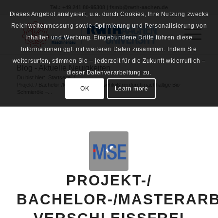
Tel.: +49 241 80-95308 | fsmb@rwth-aachen.de
Dieses Angebot analysiert, u.a. durch Cookies, Ihre Nutzung zwecks
Reichweitenmessung sowie Optimierung und Personalisierung von
Inhalten und Werbung. Eingebundene Dritte führen diese
Informationen ggf. mit weiteren Daten zusammen. Indem Sie
weitersurfen, stimmen Sie – jederzeit für die Zukunft widerruflich –
Blog - Aktuelle Neuigkeiten
dieser Datenverarbeitung zu.
Du bist hier:
Startseite
/
Projekt-/ Bachelor-/Masterarbeit: Verschleißfrei durch nachhaltige Bio-
OK
Learn more
Schmieröle –...
PROJEKT-/
BACHELOR-/MASTERARB