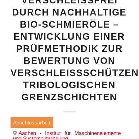
VERSCHLEISSFREI D
URCH NACHHALTIGE B
IO-SCHMIERÖLE – E
NTWICKLUNG EINER P
RÜFMETHODIK ZUR B
EWERTUNG VON V
ERSCHLEISSSCHÜTZENDE
IBOLOGISCHEN GR
ENZSCHICHTEN
Abschlussarbeit
Aachen - Institut für Maschinenelemente
und Systementwicklung