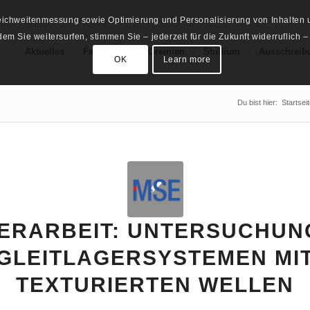
Reichweitenmessung sowie Optimierung und Personalisierung von Inhalten u
m Sie weitersurfen, stimmen Sie – jederzeit für die Zukunft widerruflich –
Aktuelles
Fachschaft
Gremien
Studium
Ausschreib
OK
Learn more
Du bist hier:
Startsei
ERARBEIT: UNTERSUCHUN
GLEITLAGERSYSTEMEN MI
TEXTURIERTEN WELLEN