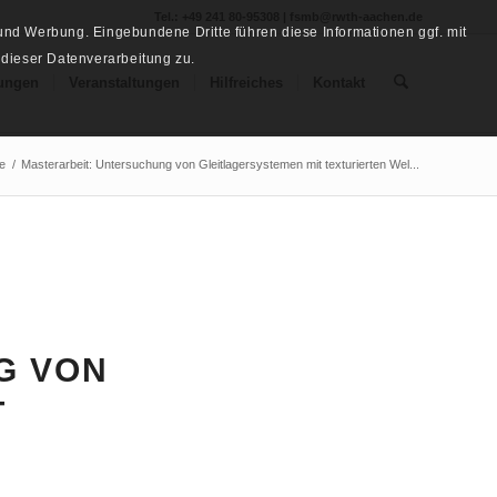
Tel.: +49 241 80-95308 | fsmb@rwth-aachen.de
nd Werbung. Eingebundene Dritte führen diese Informationen ggf. mit
 dieser Datenverarbeitung zu.
ungen
Veranstaltungen
Hilfreiches
Kontakt
te
/
Masterarbeit: Untersuchung von Gleitlagersystemen mit texturierten Wel...
G VON
T