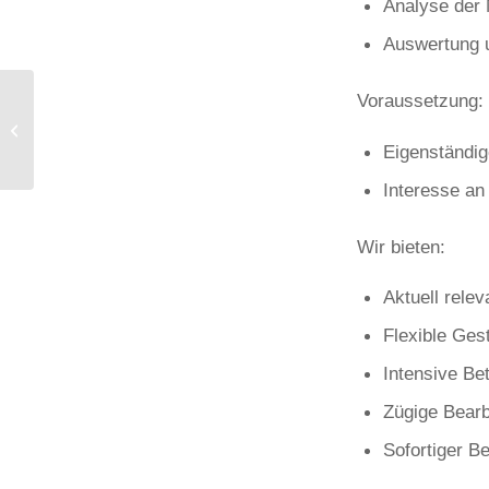
Analyse der 
Auswertung 
Projekt-/Bachelorarbeit:
Voraussetzung:
Literaturanalyse:
Lasertexturierte
Eigenständig
Gleitkontakte
Interesse an
Wir bieten:
Aktuell rele
Flexible Ges
Intensive Be
Zügige Bearb
Sofortiger B