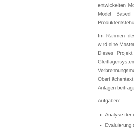
entwickelten M
Model Based S
Produktentsteh
Im Rahmen des 
wird eine Maste
Dieses Projekt
Gleitlagers
Verbrennungs
Oberflächentex
Anlagen beitrag
Aufgaben:
Analyse der 
Evaluierung 