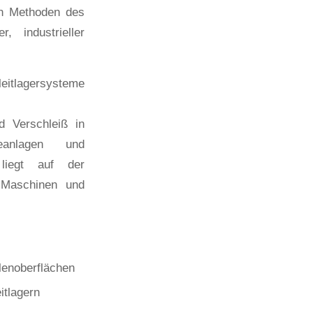
on Methoden des
 industrieller
eitlagersysteme
d Verschleiß in
eanlagen und
liegt auf der
n Maschinen und
lenoberflächen
itlagern