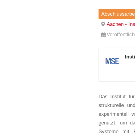
Abschlussarbei
Aachen - In
Veröffentlic
Ins
Das Institut f
strukturelle u
experimentell 
genutzt, um da
Systeme mit F