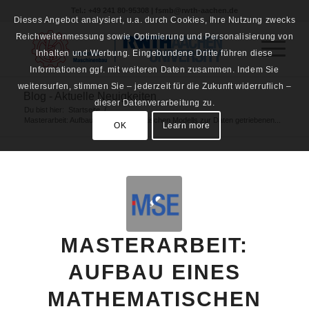
Tel.: +49 241 80-95308 | fsmb@rwth-aachen.de
Dieses Angebot analysiert, u.a. durch Cookies, Ihre Nutzung zwecks
Reichweitenmessung sowie Optimierung und Personalisierung von
Inhalten und Werbung. Eingebundene Dritte führen diese
Informationen ggf. mit weiteren Daten zusammen. Indem Sie
weitersurfen, stimmen Sie – jederzeit für die Zukunft widerruflich –
Blog - Aktuelle Neuigkeiten
dieser Datenverarbeitung zu.
Du bist hier:
Startseite
/
Masterarbeit: Aufbau eines mathematischen Modells zur Daten getriebenen...
OK
Learn more
MASTERARBEIT:
AUFBAU EINES
MATHEMATISCHEN