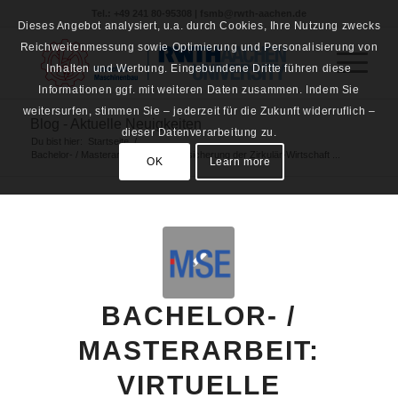
Tel.: +49 241 80-95308 | fsmb@rwth-aachen.de
Dieses Angebot analysiert, u.a. durch Cookies, Ihre Nutzung zwecks
Reichweitenmessung sowie Optimierung und Personalisierung von
Inhalten und Werbung. Eingebundene Dritte führen diese
Informationen ggf. mit weiteren Daten zusammen. Indem Sie
weitersurfen, stimmen Sie – jederzeit für die Zukunft widerruflich –
Blog - Aktuelle Neuigkeiten
dieser Datenverarbeitung zu.
Du bist hier:
Startseite
/
Bachelor- / Masterarbeit: Virtuelle Absicherung der Zirkulär-Wirtschaft ...
OK
Learn more
BACHELOR- /
MASTERARBEIT:
VIRTUELLE