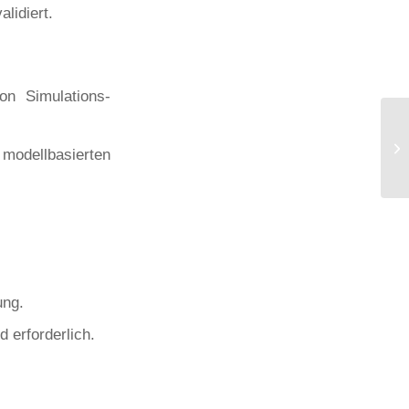
lidiert.
on Simulations-
odellbasierten
ung.
 erforderlich.