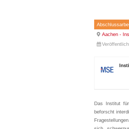
Abschlussarbei
Aachen - In
Veröffentlic
Ins
Das Institut 
beforscht interd
Fragestellunge
sich schwerp