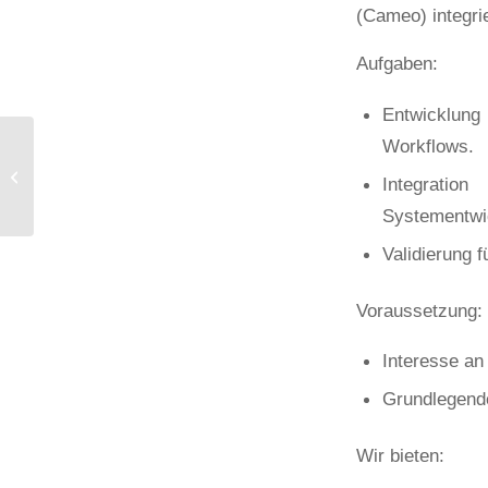
(Cameo) integrie
Aufgaben:
Entwicklung
Workflows.
Bachelor- /
Masterarbeit:
Integratio
Technisch-
Systementwi
wirtschaftliche
Optimierung
Validierung f
elektromechanischer...
Voraussetzung:
Interesse an
Grundlegende
Wir bieten: