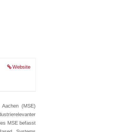
Website
H Aachen (MSE)
dustrierelevanter
des MSE befasst
Based Systems