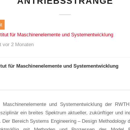
ANTRIEBSSTRÄNGE
t
stitut für Maschinenelemente und Systementwicklung
ht vor 2 Monaten
titut für Maschinenelemente und Systementwicklung
für Maschinenelemente und Systementwicklung der RWT
isziplinär ein breites Spektrum aktueller, zukünftiger und in
n. Der Bereich Systems Engineering – Design Methodology 
unktmäßig mit Methoden und Prozessen des Model 