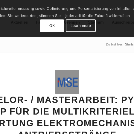
Reichweitenmessung sowie Optimierung und Personalisierung von Inhalten u
m Sie weitersurfen, stimmen Sie – jederzeit für die Zukunft widerruflich –
Aktuelles
Fachschaft
Gremien
Studium
Ausschreib
OK
Learn more
Du bist hier:
Starts
LOR- / MASTERARBEIT: P
P FÜR DIE MULTIKRITERIE
RTUNG ELEKTROMECHANI