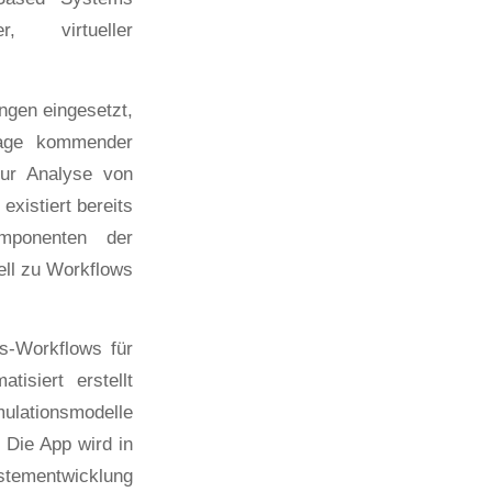
 virtueller
ngen eingesetzt,
Frage kommender
zur Analyse von
xistiert bereits
omponenten der
ell zu Workflows
ns-Workflows für
isiert erstellt
lationsmodelle
 Die App wird in
ystementwicklung