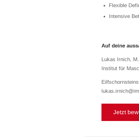
Flexible Def
Intensive Be
Auf deine auss
Lukas Irnich, 
Institut für Ma
Eilfschornstein
lukas.irnich@i