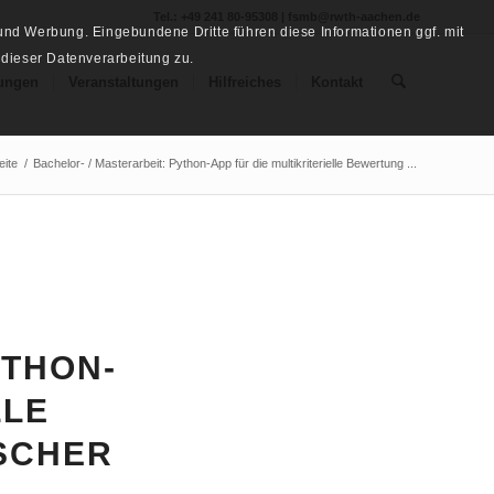
Tel.: +49 241 80-95308 | fsmb@rwth-aachen.de
nd Werbung. Eingebundene Dritte führen diese Informationen ggf. mit
 dieser Datenverarbeitung zu.
ungen
Veranstaltungen
Hilfreiches
Kontakt
eite
/
Bachelor- / Masterarbeit: Python-App für die multikriterielle Bewertung ...
YTHON-
LLE
SCHER